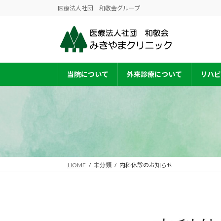
コ
ナ
医療法人社団 和敬会グループ
ン
ビ
テ
ゲ
ン
ー
ツ
シ
へ
ョ
当院について
外来診療について
リハビ
ス
ン
キ
に
ッ
移
プ
動
HOME
未分類
内科休診のお知らせ