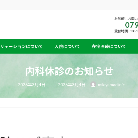
お気軽にお問
079
受付時間 8:30-
リテーションについて
入院について
在宅医療について
内科休診のお知らせ
最
2026年3月4日
2026年3月4日
mikiyamaclinic
終
更
新
日
時
: